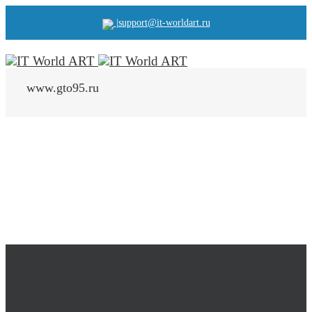
|
support@it-worldart.ru
www.gto95.ru